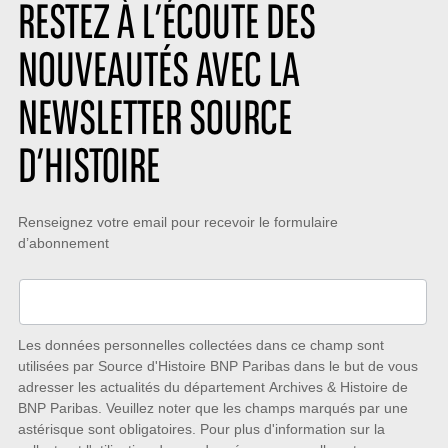
r
s
o
RESTEZ À L’ÉCOUTE DES
e
:
n
:
:
NOUVEAUTÉS AVEC LA
NEWSLETTER SOURCE
D’HISTOIRE
Restez
Renseignez votre email pour recevoir le formulaire
d’abonnement
à
l’écoute
des
nouveautés
Les données personnelles collectées dans ce champ sont
utilisées par Source d'Histoire BNP Paribas dans le but de vous
avec
adresser les actualités du département Archives & Histoire de
la
BNP Paribas. Veuillez noter que les champs marqués par une
astérisque sont obligatoires. Pour plus d'information sur la
Newsletter