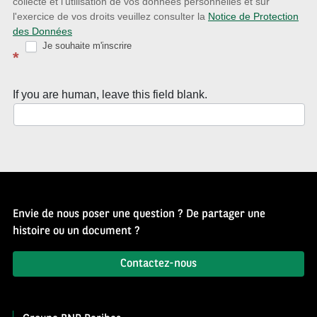
collecte et l'utilisation de vos données personnelles et sur
Source
l'exercice de vos droits veuillez consulter la
Notice de Protection
des Données
d’Histoire
Je souhaite m'inscrire
*
If you are human, leave this field blank.
Envie de nous poser une question ? De partager une
histoire ou un document ?
Contactez-nous