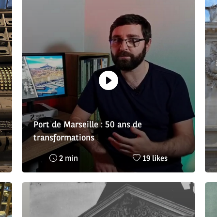
Port de Marseille : 50 ans de
transformations
Temps
Nombre
2 min
19 likes
de
de
lecture
likes
:
: