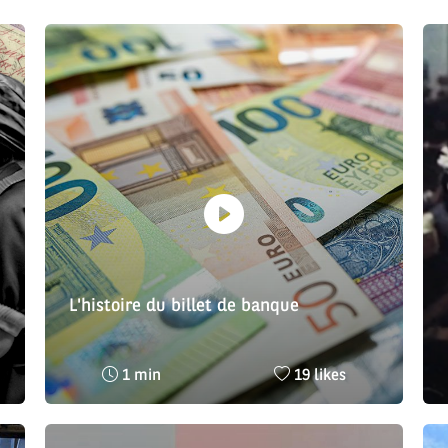
L'histoire du billet de banque
Temps
Nombre
1 min
19 likes
de
de
lecture
likes
:
: