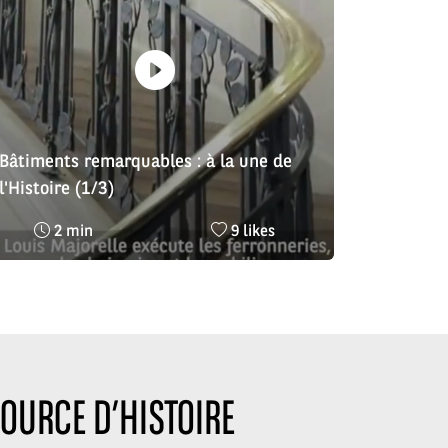
Bâtiments remarquables : à la une de
l'Histoire (1/3)
Temps
Nombre
2 min
9 likes
de
de
lecture
likes
:
:
OURCE D’HISTOIRE