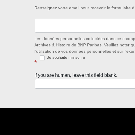
Restez
Renseignez votre email pour recevoir le formulaire
à
l’écoute
des
Les données personnelles collectées dans ce champ s
Archives & Histoire de BNP Paribas. Veuillez noter q
nouveautés
l'utilisation de vos données personnelles et sur l'exer
Je souhaite m'inscrire
avec
*
la
If you are human, leave this field blank.
Newsletter
Source
d’Histoire