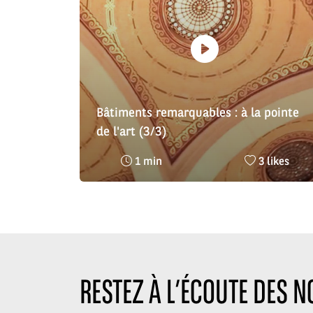
Bâtiments remarquables : à la pointe
de l'art (3/3)
Temps
Nombre
1 min
3 likes
de
de
lecture
likes
:
:
RESTEZ À L’ÉCOUTE DES 