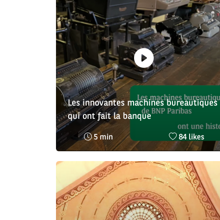
Les innovantes machines bureautiques
qui ont fait la banque
Temps
Nombre
5 min
84 likes
de
de
lecture
likes
:
: