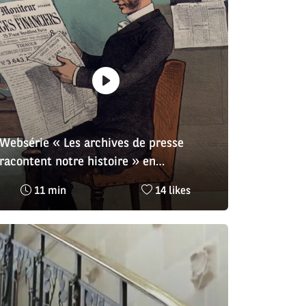
Websérie « Les archives de presse
racontent notre histoire » en
partenariat avec Retronews
Temps
Nombre
11 min
14 likes
de
de
lecture
likes
:
: