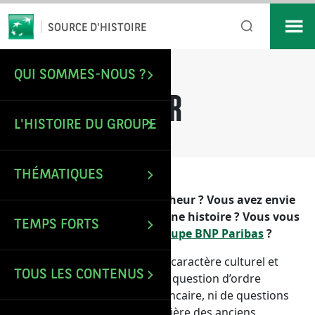
*
Email
SOURCE D'HISTOIRE
QUI SOMMES-NOUS ?
/
Nous contacter
ACCUEIL
NOUS CONTACTER
L'HISTOIRE DU GROUPE
THÉMATIQUES
Vous êtes étudiant ou chercheur ? Vous avez envie
de partager un document, une histoire ? Vous vous
TEMPS FORTS
intéressez à
l’histoire du groupe BNP Paribas
?
Ce site revêt
uniquement
un caractère culturel et
TOUS LES CONTENUS
historique. Il ne traite aucune question d’ordre
commercial ou de relation bancaire, ni de questions
en lien avec la gestion de carrière des anciens