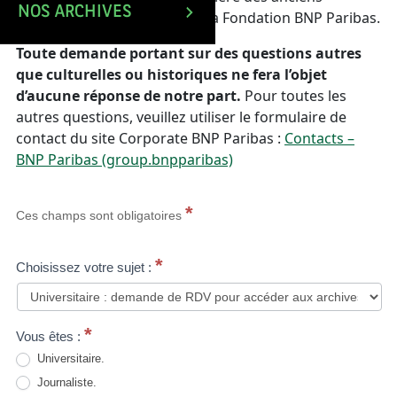
NOS ARCHIVES
employés de BNP Paribas et la Fondation BNP Paribas.
Toute demande portant sur des questions autres
que culturelles ou historiques ne fera l’objet
d’aucune réponse de notre part.
Pour toutes les
autres questions, veuillez utiliser le formulaire de
contact du site Corporate BNP Paribas :
Contacts –
BNP Paribas (group.bnpparibas)
Contactez
*
Ces champs sont obligatoires
nous
*
Choisissez votre sujet :
*
Vous êtes :
Universitaire.
Journaliste.