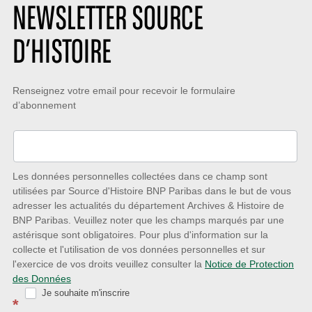
NEWSLETTER SOURCE
D’HISTOIRE
Restez
Renseignez votre email pour recevoir le formulaire
d’abonnement
à
l’écoute
des
nouveautés
Les données personnelles collectées dans ce champ sont
utilisées par Source d'Histoire BNP Paribas dans le but de vous
avec
adresser les actualités du département Archives & Histoire de
la
BNP Paribas. Veuillez noter que les champs marqués par une
astérisque sont obligatoires. Pour plus d'information sur la
Newsletter
collecte et l'utilisation de vos données personnelles et sur
Source
l'exercice de vos droits veuillez consulter la
Notice de Protection
des Données
d’Histoire
Je souhaite m'inscrire
*