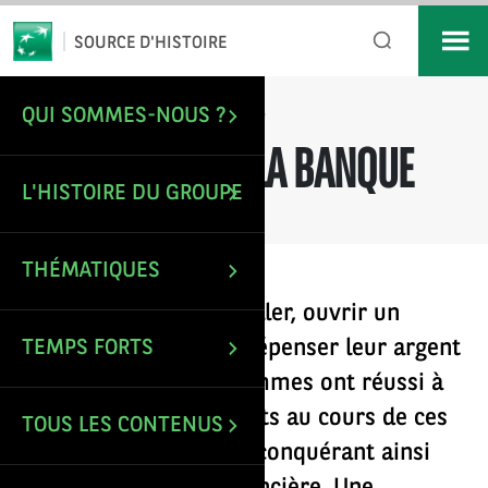
*
Email
SOURCE D'HISTOIRE
QUI SOMMES-NOUS ?
/
Les femmes et la Banque
ACCUEIL
LES FEMMES ET LA BANQUE
L'HISTOIRE DU GROUPE
THÉMATIQUES
Que ce soit pour travailler, ouvrir un
compte, épargner ou dépenser leur argent
TEMPS FORTS
en toute liberté, les femmes ont réussi à
faire évoluer leurs droits au cours de ces
TOUS LES CONTENUS
150 dernières années, conquérant ainsi