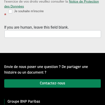
Source
l'exercice de vos droits veuillez consulter la
Notice de Protection
des Données
d’Histoire
Je souhaite m'inscrire
*
If you are human, leave this field blank.
Envie de nous poser une question ? De partager une
histoire ou un document ?
Contactez-nous
Groupe BNP Paribas