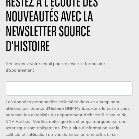
RESTEZ À L’ÉCOUTE DES
NOUVEAUTÉS AVEC LA
NEWSLETTER SOURCE
D’HISTOIRE
Restez
Renseignez votre email pour recevoir le formulaire
d’abonnement
à
l’écoute
des
nouveautés
Les données personnelles collectées dans ce champ sont
utilisées par Source d'Histoire BNP Paribas dans le but de vous
avec
adresser les actualités du département Archives & Histoire de
la
BNP Paribas. Veuillez noter que les champs marqués par une
astérisque sont obligatoires. Pour plus d'information sur la
Newsletter
collecte et l'utilisation de vos données personnelles et sur