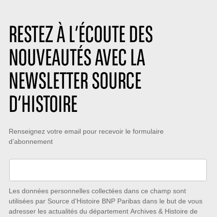
RESTEZ À L’ÉCOUTE DES
NOUVEAUTÉS AVEC LA
NEWSLETTER SOURCE
D’HISTOIRE
Restez
Renseignez votre email pour recevoir le formulaire
d’abonnement
à
l’écoute
des
nouveautés
Les données personnelles collectées dans ce champ sont
utilisées par Source d'Histoire BNP Paribas dans le but de vous
avec
adresser les actualités du département Archives & Histoire de