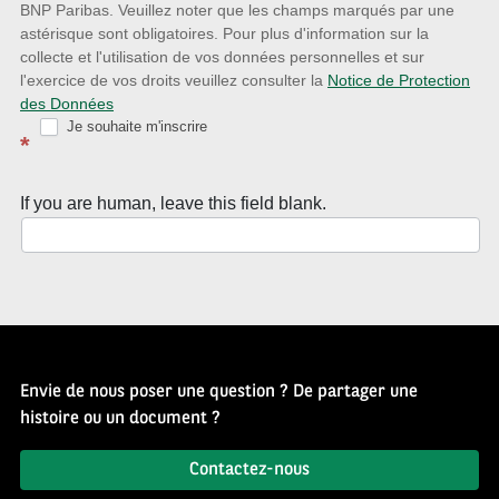
la
BNP Paribas. Veuillez noter que les champs marqués par une
astérisque sont obligatoires. Pour plus d'information sur la
Newsletter
collecte et l'utilisation de vos données personnelles et sur
Source
l'exercice de vos droits veuillez consulter la
Notice de Protection
des Données
d’Histoire
Je souhaite m'inscrire
*
If you are human, leave this field blank.
Envie de nous poser une question ? De partager une
histoire ou un document ?
Contactez-nous