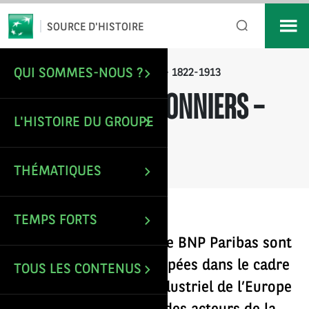
*
Email
SOURCE D'HISTOIRE
QUI SOMMES-NOUS ?
/
Le temps des pionniers – 1822-1913
ACCUEIL
LE TEMPS DES PIONNIERS –
L'HISTOIRE DU GROUPE
1822-1913
THÉMATIQUES
TEMPS FORTS
Les banques ancêtres de BNP Paribas sont
nées et se sont développées dans le cadre
TOUS LES CONTENUS
du formidable essor industriel de l’Europe