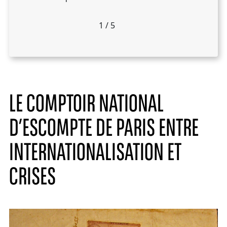
2
5
/
/
5
5
(12Fi42)
3
/
5
1
/
5
4
/
5
LE COMPTOIR NATIONAL
D’ESCOMPTE DE PARIS ENTRE
INTERNATIONALISATION ET
CRISES