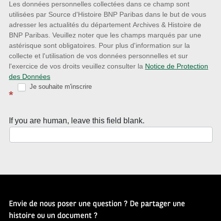
nouveautés
Les données personnelles collectées dans ce champ sont
utilisées par Source d'Histoire BNP Paribas dans le but de vous
avec
adresser les actualités du département Archives & Histoire de
la
BNP Paribas. Veuillez noter que les champs marqués par une
astérisque sont obligatoires. Pour plus d'information sur la
Newsletter
collecte et l'utilisation de vos données personnelles et sur
Source
l'exercice de vos droits veuillez consulter la
Notice de Protection
des Données
d’Histoire
Je souhaite m'inscrire
*
If you are human, leave this field blank.
Envie de nous poser une question ? De partager une
histoire ou un document ?