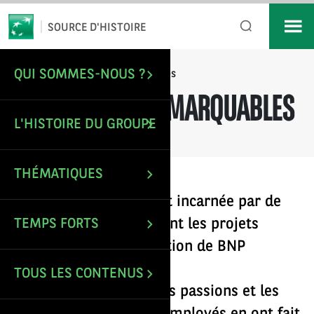
*
Email
SOURCE D'HISTOIRE
QUI SOMMES-NOUS ?
/
Nos figures remarquables
ACCUEIL
NOS FIGURES REMARQUABLES
L'HISTOIRE DU GROUPE
THÉMATIQUES
L’histoire du Groupe est incarnée par de
grands banquiers portant les projets
TEMPS FORTS
majeurs de la construction de BNP
Paribas.
TOUS LES CONTENUS
Mais savez-vous que les passions et les