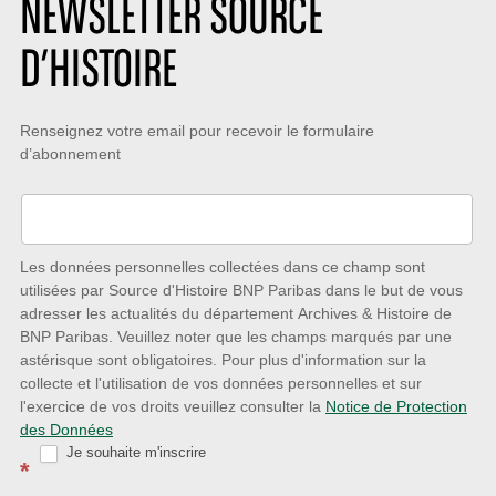
NEWSLETTER SOURCE
D’HISTOIRE
Restez
Renseignez votre email pour recevoir le formulaire
d’abonnement
à
l’écoute
des
nouveautés
Les données personnelles collectées dans ce champ sont
utilisées par Source d'Histoire BNP Paribas dans le but de vous
avec
adresser les actualités du département Archives & Histoire de
la
BNP Paribas. Veuillez noter que les champs marqués par une
astérisque sont obligatoires. Pour plus d'information sur la
Newsletter
collecte et l'utilisation de vos données personnelles et sur
Source
l'exercice de vos droits veuillez consulter la
Notice de Protection
des Données
d’Histoire
Je souhaite m'inscrire
*