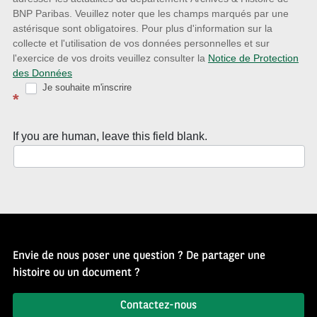
la
BNP Paribas. Veuillez noter que les champs marqués par une
astérisque sont obligatoires. Pour plus d'information sur la
Newsletter
collecte et l'utilisation de vos données personnelles et sur
Source
l'exercice de vos droits veuillez consulter la
Notice de Protection
des Données
d’Histoire
Je souhaite m'inscrire
*
If you are human, leave this field blank.
Envie de nous poser une question ? De partager une
histoire ou un document ?
Contactez-nous