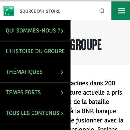
*
Email
SOURCE D'HISTOIRE
QUI SOMMES-NOUS ?
/
Les racines du Groupe
ACCUEIL
LES RACINES DU GROUPE
L'HISTOIRE DU GROUPE
THÉMATIQUES
BNP Paribas puise ses racines dans 200
ans d’Histoire. Sa structure actuelle a pris
TEMPS FORTS
forme en 2000, à l’issue de la bataille
boursière qui a permis à la BNP, banque
TOUS LES CONTENUS
numéro un en France, de fusionner avec la