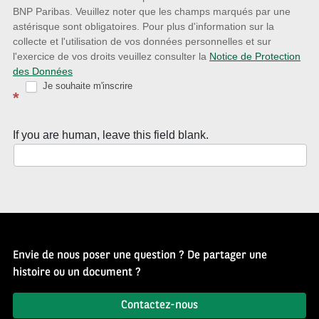
la
BNP Paribas. Veuillez noter que les champs marqués par une
astérisque sont obligatoires. Pour plus d'information sur la
Newsletter
collecte et l'utilisation de vos données personnelles et sur
Source
l'exercice de vos droits veuillez consulter la
Notice de Protection
des Données
d’Histoire
Je souhaite m'inscrire
*
If you are human, leave this field blank.
Envie de nous poser une question ? De partager une
histoire ou un document ?
Contactez-nous