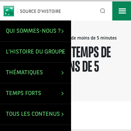
*
Email
SOURCE D'HISTOIRE
QUI SOMMES-NOUS ?
/
ACCUEIL
Contenus d’un temps de lecture de moins de 5 minutes
CONTENUS D’UN TEMPS DE
L'HISTOIRE DU GROUPE
LECTURE DE MOINS DE 5
THÉMATIQUES
MINUTES
TEMPS FORTS
TOUS LES CONTENUS