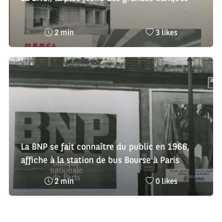
Temps
Nombre
2 min
3 likes
de
de
lecture
likes
:
:
La BNP se fait connaître du public en 1966,
affiche à la station de bus Bourse à Paris
Temps
Nombre
2 min
0 likes
de
de
lecture
likes
:
: