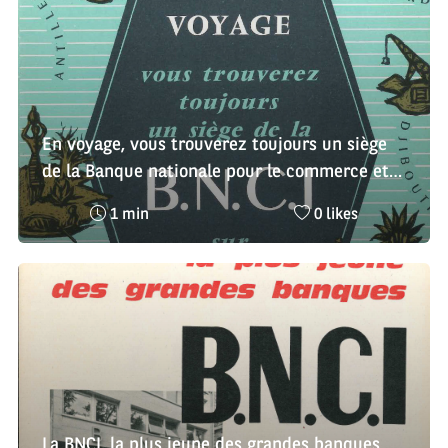
En voyage, vous trouverez toujours un siège
de la Banque nationale pour le commerce et
l'industrie
Temps
Nombre
1 min
0 likes
de
de
lecture
likes
:
:
La BNCI, la plus jeune des grandes banques