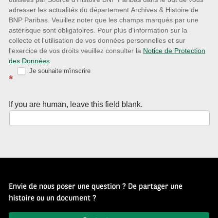
avec
adresser les actualités du département Archives & Histoire de
la
BNP Paribas. Veuillez noter que les champs marqués par une
astérisque sont obligatoires. Pour plus d'information sur la
Newsletter
collecte et l'utilisation de vos données personnelles et sur
Source
l'exercice de vos droits veuillez consulter la
Notice de Protection
des Données
d’Histoire
Je souhaite m'inscrire
*
If you are human, leave this field blank.
Envie de nous poser une question ? De partager une
histoire ou un document ?