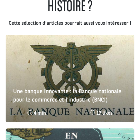
HISTOIRE ?
Cette sélection d’articles pourrait aussi vous intéresser !
Une banque innovante : la Banque nationale
pour le commerce et l'industrie (BNCI)
Temps
Nombre
4 min
17 likes
de
de
lecture
likes
:
: