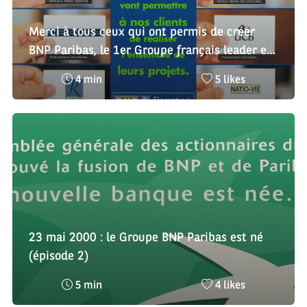
Merci à tous ceux qui ont permis de créer
BNP Paribas, le 1er Groupe français leader en
Europe
Temps
Nombre
4 min
5 likes
de
de
lecture
likes
:
:
23 mai 2000 : le Groupe BNP Paribas est né
(épisode 2)
Temps
Nombre
5 min
4 likes
de
de