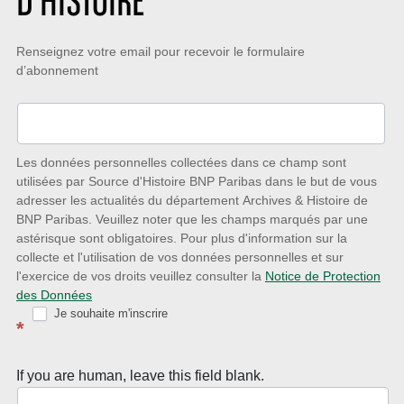
D’HISTOIRE
Restez
Renseignez votre email pour recevoir le formulaire
d’abonnement
à
l’écoute
des
nouveautés
Les données personnelles collectées dans ce champ sont
utilisées par Source d'Histoire BNP Paribas dans le but de vous
avec
adresser les actualités du département Archives & Histoire de
la
BNP Paribas. Veuillez noter que les champs marqués par une
astérisque sont obligatoires. Pour plus d'information sur la
Newsletter
collecte et l'utilisation de vos données personnelles et sur
Source
l'exercice de vos droits veuillez consulter la
Notice de Protection
des Données
d’Histoire
Je souhaite m'inscrire
*
If you are human, leave this field blank.