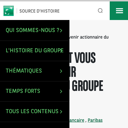
*
Email
SOURCE D'HISTOIRE
QUI SOMMES-NOUS ?
/
/
ACCUEIL
IMAGES
Prochainement vous pourrez devenir actionnaire du
Groupe Paribas
L'HISTOIRE DU GROUPE
PROCHAINEMENT VOUS
POURREZ DEVENIR
THÉMATIQUES
ACTIONNAIRE DU GROUPE
TEMPS FORTS
PARIBAS
TOUS LES CONTENUS
Mise à jour le : 27 Déc 2024
Tags :
Actionnariat
,
Histoire bancaire
,
Paribas