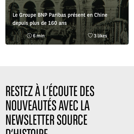
Le Groupe BNP Paribas présent en Chine
depuis plus de 160 ans
Temps
Nombre
6 min
3 likes
de
de
lecture
likes
:
:
RESTEZ À L’ÉCOUTE DES
NOUVEAUTÉS AVEC LA
NEWSLETTER SOURCE