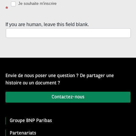
d’Histoire
Je souhaite m'inscrire
*
If you are human, leave this field blank.
Envie de nous poser une question ? De partager une
histoire ou un document ?
Contactez-nous
Groupe BNP Paribas
Partenariats