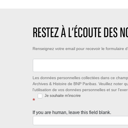
RESTEZ À L’ÉCOUTE DES 
Restez
Renseignez votre email pour recevoir le formulaire
à
l’écoute
des
Les données personnelles collectées dans ce champ s
Archives & Histoire de BNP Paribas. Veuillez noter q
nouveautés
l'utilisation de vos données personnelles et sur l'exer
Je souhaite m'inscrire
avec
*
la
If you are human, leave this field blank.
Newsletter