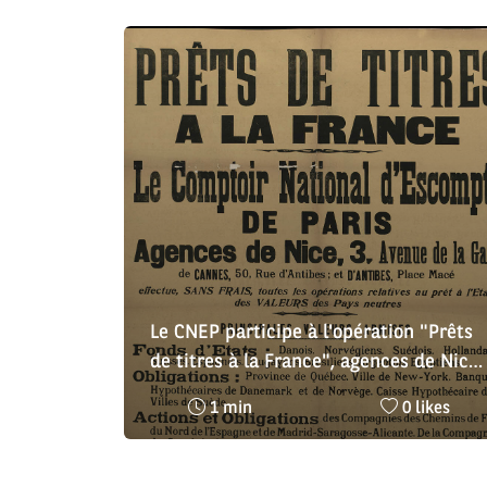
Le CNEP participe à l'opération "Prêts
de titres à la France", agences de Nice,
Cannes et Antibes
Temps
Nombre
1 min
0 likes
de
de
lecture
likes
:
: