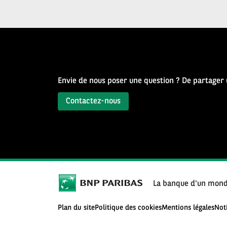
Source
d’Histoire
Envie de nous poser une question ? De partager
Contactez-nous
La banque d'un mond
Plan du site
Politique des cookies
Mentions légales
Not