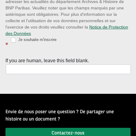
adresser les actualités du département Archives & Histoire de
la
BNP Paribas. Veuillez noter que les champs marqués par une
astérisque sont obligatoires. Pour plus d'information sur la
Newsletter
collecte et l'utilisation de vos données personnelles et sur
Source
l'exercice de vos droits veuillez consulter la
Notice de Protection
des Données
d’Histoire
Je souhaite m'inscrire
*
If you are human, leave this field blank.
Envie de nous poser une question ? De partager une
histoire ou un document ?
Contactez-nous