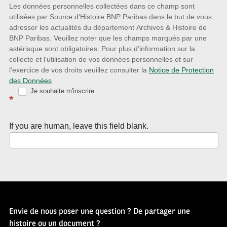
nouveautés
Les données personnelles collectées dans ce champ sont
utilisées par Source d'Histoire BNP Paribas dans le but de vous
avec
adresser les actualités du département Archives & Histoire de
la
BNP Paribas. Veuillez noter que les champs marqués par une
astérisque sont obligatoires. Pour plus d'information sur la
Newsletter
collecte et l'utilisation de vos données personnelles et sur
Source
l'exercice de vos droits veuillez consulter la
Notice de Protection
des Données
d’Histoire
Je souhaite m'inscrire
*
If you are human, leave this field blank.
Envie de nous poser une question ? De partager une
histoire ou un document ?