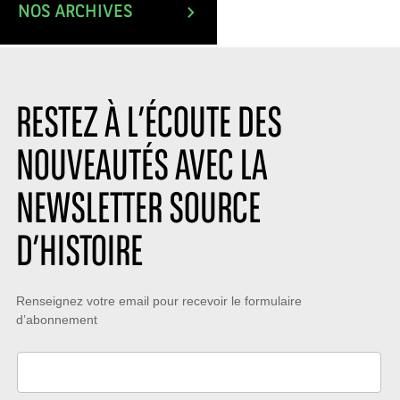
NOS ARCHIVES
RESTEZ À L’ÉCOUTE DES
NOUVEAUTÉS AVEC LA
NEWSLETTER SOURCE
D’HISTOIRE
Restez
Renseignez votre email pour recevoir le formulaire
d’abonnement
à
l’écoute
des