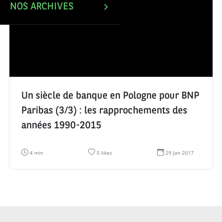
NOS ARCHIVES
Un siècle de banque en Pologne pour BNP
Paribas (3/3) : les rapprochements des
années 1990-2015
T
N
D
4 min
5 likes
29 Jan 2017
e
o
a
m
m
t
p
b
e
s
r
d
d
e
e
e
d
c
l
e
r
e
l
é
c
i
a