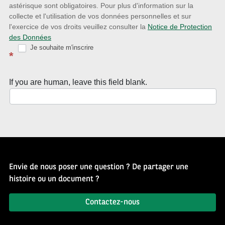
astérisque sont obligatoires. Pour plus d'information sur la
Newsletter
collecte et l'utilisation de vos données personnelles et sur
Source
l'exercice de vos droits veuillez consulter la
Notice de Protection
des Données
d’Histoire
Je souhaite m'inscrire
*
If you are human, leave this field blank.
Envie de nous poser une question ? De partager une
histoire ou un document ?
Contactez-nous