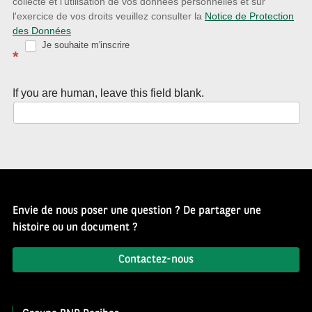
collecte et l'utilisation de vos données personnelles et sur
Source
l'exercice de vos droits veuillez consulter la
Notice de Protection
des Données
d’Histoire
Je souhaite m'inscrire
*
If you are human, leave this field blank.
Envie de nous poser une question ? De partager une
histoire ou un document ?
Contactez-nous