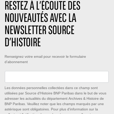
r
s
o
RESTEZ À L’ÉCOUTE DES
e
:
n
:
:
NOUVEAUTÉS AVEC LA
NEWSLETTER SOURCE
D’HISTOIRE
Restez
Renseignez votre email pour recevoir le formulaire
d’abonnement
à
l’écoute
des
nouveautés
Les données personnelles collectées dans ce champ sont
utilisées par Source d'Histoire BNP Paribas dans le but de vous
avec
adresser les actualités du département Archives & Histoire de
la
BNP Paribas. Veuillez noter que les champs marqués par une
astérisque sont obligatoires. Pour plus d'information sur la
Newsletter