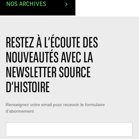
NOS ARCHIVES
RESTEZ À L’ÉCOUTE DES
NOUVEAUTÉS AVEC LA
NEWSLETTER SOURCE
D’HISTOIRE
Restez
Renseignez votre email pour recevoir le formulaire
d’abonnement
à
l’écoute
des