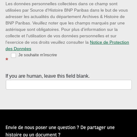
nouveautés
Les données personnelles collectées dans ce champ sont
utilisées par Source d'Histoire BNP Paribas dans le but de vous
avec
adresser les actualités du département Archives & Histoire de
la
BNP Paribas. Veuillez noter que les champs marqués par une
astérisque sont obligatoires. Pour plus d'information sur la
Newsletter
collecte et l'utilisation de vos données personnelles et sur
Source
l'exercice de vos droits veuillez consulter la
Notice de Protection
des Données
d’Histoire
Je souhaite m'inscrire
*
If you are human, leave this field blank.
Envie de nous poser une question ? De partager une
histoire ou un document ?