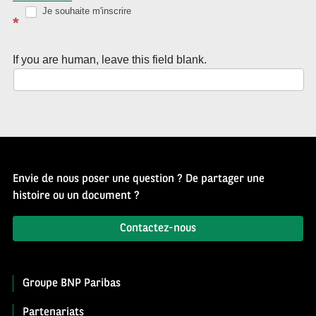
d’Histoire
Je souhaite m'inscrire
*
If you are human, leave this field blank.
Envie de nous poser une question ? De partager une
histoire ou un document ?
Contactez-nous
Groupe BNP Paribas
Partenariats