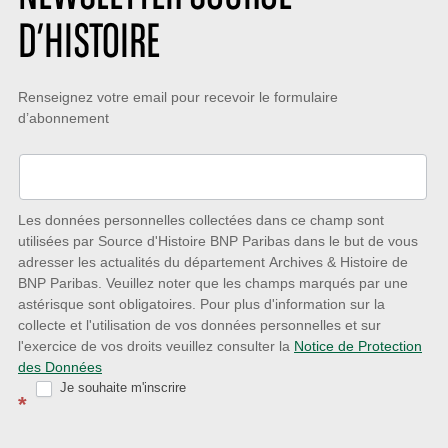
D’HISTOIRE
Restez
Renseignez votre email pour recevoir le formulaire
d’abonnement
à
l’écoute
des
nouveautés
Les données personnelles collectées dans ce champ sont
utilisées par Source d'Histoire BNP Paribas dans le but de vous
avec
adresser les actualités du département Archives & Histoire de
la
BNP Paribas. Veuillez noter que les champs marqués par une
astérisque sont obligatoires. Pour plus d'information sur la
Newsletter
collecte et l'utilisation de vos données personnelles et sur
Source
l'exercice de vos droits veuillez consulter la
Notice de Protection
des Données
d’Histoire
Je souhaite m'inscrire
*