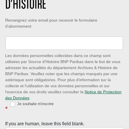
D’HISTOIRE
Restez
Renseignez votre email pour recevoir le formulaire
d’abonnement
à
l’écoute
des
nouveautés
Les données personnelles collectées dans ce champ sont
utilisées par Source d'Histoire BNP Paribas dans le but de vous
avec
adresser les actualités du département Archives & Histoire de
la
BNP Paribas. Veuillez noter que les champs marqués par une
astérisque sont obligatoires. Pour plus d'information sur la
Newsletter
collecte et l'utilisation de vos données personnelles et sur
Source
l'exercice de vos droits veuillez consulter la
Notice de Protection
des Données
d’Histoire
Je souhaite m'inscrire
*
If you are human, leave this field blank.