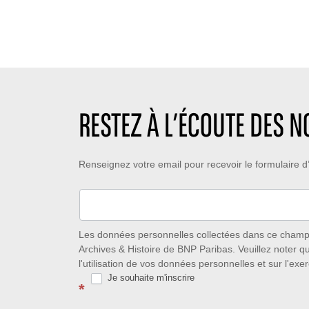
RESTEZ À L’ÉCOUTE DES 
Restez
Renseignez votre email pour recevoir le formulaire
à
l’écoute
des
Les données personnelles collectées dans ce champ s
Archives & Histoire de BNP Paribas. Veuillez noter q
nouveautés
l'utilisation de vos données personnelles et sur l'exer
Je souhaite m'inscrire
avec
*