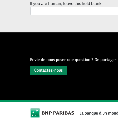
la
If you are human, leave this field blank.
Newsletter
Source
d’Histoire
Envie de nous poser une question ? De partager
Contactez-nous
La banque d'un mond