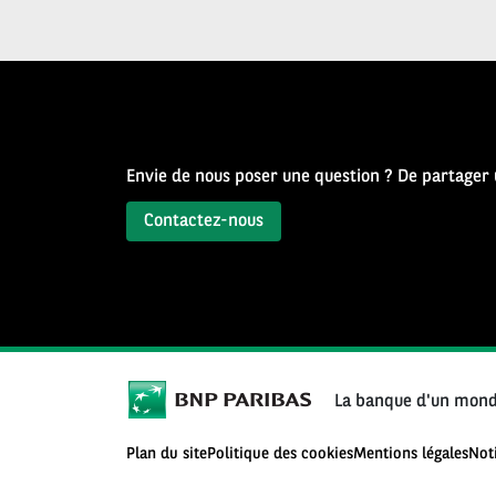
Source
d’Histoire
Envie de nous poser une question ? De partager
Contactez-nous
La banque d'un mond
Plan du site
Politique des cookies
Mentions légales
Not