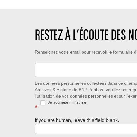
RESTEZ À L’ÉCOUTE DES 
Restez
Renseignez votre email pour recevoir le formulaire
à
l’écoute
des
Les données personnelles collectées dans ce champ s
Archives & Histoire de BNP Paribas. Veuillez noter q
nouveautés
l'utilisation de vos données personnelles et sur l'exer
Je souhaite m'inscrire
avec
*
la
If you are human, leave this field blank.
Newsletter