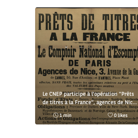
Le CNEP participe à l'opération "Prêts
de titres à la France", agences de Nice,
Cannes et Antibes
Temps
Nombre
1 min
0 likes
de
de
lecture
likes
:
: