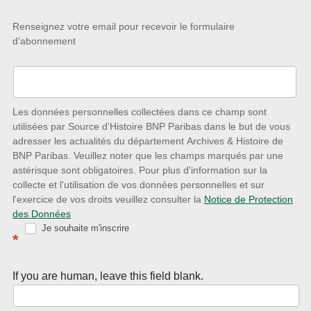
Restez
Renseignez votre email pour recevoir le formulaire
d’abonnement
à
l’écoute
des
nouveautés
Les données personnelles collectées dans ce champ sont
utilisées par Source d'Histoire BNP Paribas dans le but de vous
avec
adresser les actualités du département Archives & Histoire de
la
BNP Paribas. Veuillez noter que les champs marqués par une
astérisque sont obligatoires. Pour plus d'information sur la
Newsletter
collecte et l'utilisation de vos données personnelles et sur
Source
l'exercice de vos droits veuillez consulter la
Notice de Protection
des Données
d’Histoire
Je souhaite m'inscrire
*
If you are human, leave this field blank.