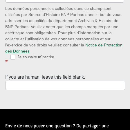
nouveautés
Les données personnelles collectées dans ce champ sont
utilisées par Source d'Histoire BNP Paribas dans le but de vous
avec
adresser les actualités du département Archives & Histoire de
la
BNP Paribas. Veuillez noter que les champs marqués par une
astérisque sont obligatoires. Pour plus d'information sur la
Newsletter
collecte et l'utilisation de vos données personnelles et sur
Source
l'exercice de vos droits veuillez consulter la
Notice de Protection
des Données
d’Histoire
Je souhaite m'inscrire
*
If you are human, leave this field blank.
Envie de nous poser une question ? De partager une