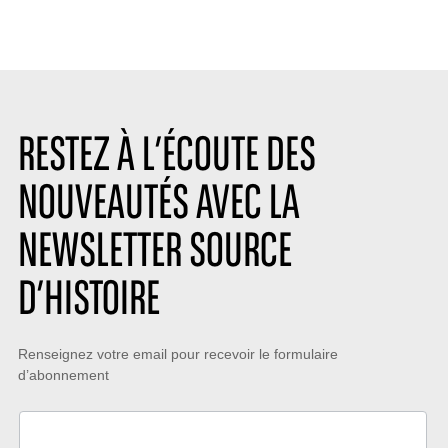
RESTEZ À L’ÉCOUTE DES
NOUVEAUTÉS AVEC LA
NEWSLETTER SOURCE
D’HISTOIRE
Restez
Renseignez votre email pour recevoir le formulaire
d’abonnement
à
l’écoute
des