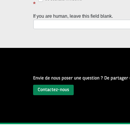
avec
*
la
If you are human, leave this field blank.
Newsletter
Source
d’Histoire
Envie de nous poser une question ? De partager
Contactez-nous