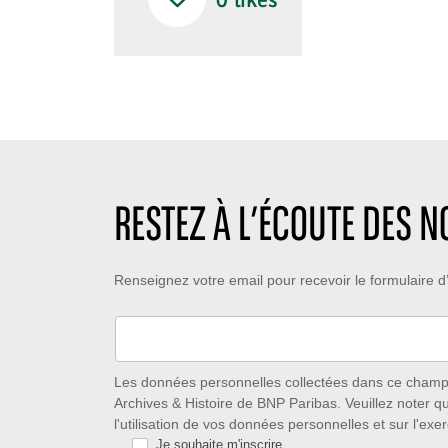
0
likes
RESTEZ À L’ÉCOUTE DES 
Restez
Renseignez votre email pour recevoir le formulaire
à
l’écoute
des
Les données personnelles collectées dans ce champ s
Archives & Histoire de BNP Paribas. Veuillez noter q
nouveautés
l'utilisation de vos données personnelles et sur l'exer
Je souhaite m'inscrire