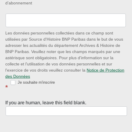
d’abonnement
à
l’écoute
des
nouveautés
Les données personnelles collectées dans ce champ sont
utilisées par Source d'Histoire BNP Paribas dans le but de vous
avec
adresser les actualités du département Archives & Histoire de
la
BNP Paribas. Veuillez noter que les champs marqués par une
astérisque sont obligatoires. Pour plus d'information sur la
Newsletter
collecte et l'utilisation de vos données personnelles et sur
Source
l'exercice de vos droits veuillez consulter la
Notice de Protection
des Données
d’Histoire
Je souhaite m'inscrire
*
If you are human, leave this field blank.