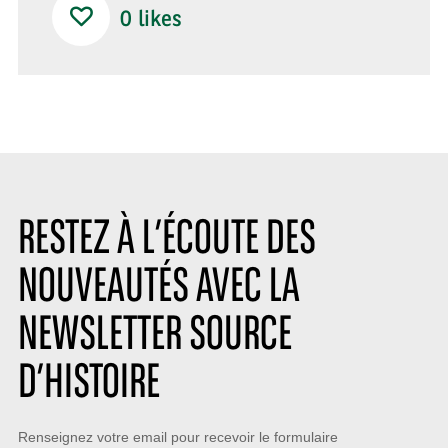
0
likes
RESTEZ À L’ÉCOUTE DES
NOUVEAUTÉS AVEC LA
NEWSLETTER SOURCE
D’HISTOIRE
Restez
Renseignez votre email pour recevoir le formulaire