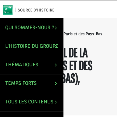
*
Email
SOURCE D'HISTOIRE
QUI SOMMES-NOUS ?
/
/
ACCUEIL
RAPPORTS ANNUELS
Rapport annuel de la Banque de Paris et des Pays-Bas
(Paribas), exercice 1895
L'HISTOIRE DU GROUPE
RAPPORT ANNUEL DE LA
BANQUE DE PARIS ET DES
THÉMATIQUES
PAYS-BAS (PARIBAS),
TEMPS FORTS
EXERCICE 1895
TOUS LES CONTENUS
Mise à jour le : 9 Déc 2021