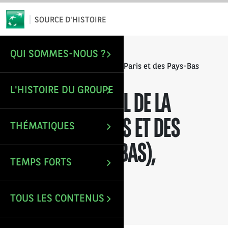
*
Email
SOURCE D'HISTOIRE
QUI SOMMES-NOUS ?
/
/
ACCUEIL
RAPPORTS ANNUELS
Rapport annuel de la Banque de Paris et des Pays-Bas
(Paribas), exercice 1938
L'HISTOIRE DU GROUPE
RAPPORT ANNUEL DE LA
BANQUE DE PARIS ET DES
THÉMATIQUES
PAYS-BAS (PARIBAS),
TEMPS FORTS
EXERCICE 1938
TOUS LES CONTENUS
Mise à jour le : 9 Déc 2021