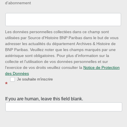
d’abonnement
à
l’écoute
des
nouveautés
Les données personnelles collectées dans ce champ sont
utilisées par Source d'Histoire BNP Paribas dans le but de vous
avec
adresser les actualités du département Archives & Histoire de
la
BNP Paribas. Veuillez noter que les champs marqués par une
astérisque sont obligatoires. Pour plus d'information sur la
Newsletter
collecte et l'utilisation de vos données personnelles et sur
Source
l'exercice de vos droits veuillez consulter la
Notice de Protection
des Données
d’Histoire
Je souhaite m'inscrire
*
If you are human, leave this field blank.