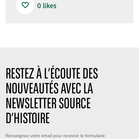
0
likes
RESTEZ À L’ÉCOUTE DES
NOUVEAUTÉS AVEC LA
NEWSLETTER SOURCE
D’HISTOIRE
Restez
Renseignez votre email pour recevoir le formulaire