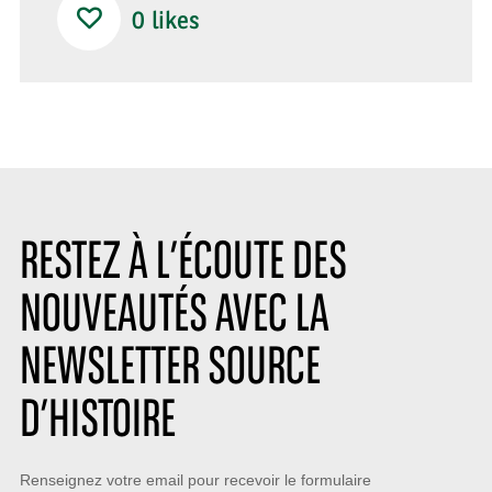
0
likes
RESTEZ À L’ÉCOUTE DES
NOUVEAUTÉS AVEC LA
NEWSLETTER SOURCE
D’HISTOIRE
Restez
Renseignez votre email pour recevoir le formulaire