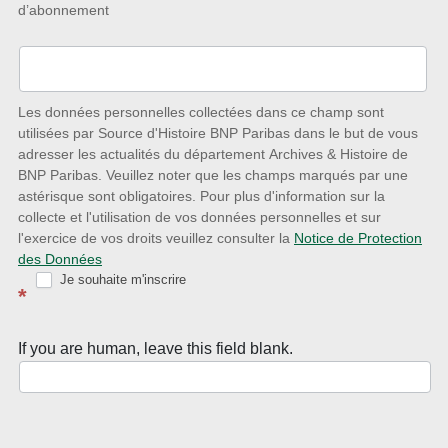
d’abonnement
à
l’écoute
des
nouveautés
Les données personnelles collectées dans ce champ sont
utilisées par Source d'Histoire BNP Paribas dans le but de vous
avec
adresser les actualités du département Archives & Histoire de
la
BNP Paribas. Veuillez noter que les champs marqués par une
astérisque sont obligatoires. Pour plus d'information sur la
Newsletter
collecte et l'utilisation de vos données personnelles et sur
Source
l'exercice de vos droits veuillez consulter la
Notice de Protection
des Données
d’Histoire
Je souhaite m'inscrire
*
If you are human, leave this field blank.