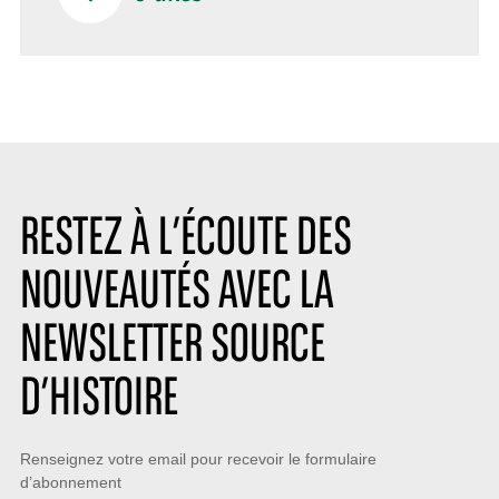
RESTEZ À L’ÉCOUTE DES
NOUVEAUTÉS AVEC LA
NEWSLETTER SOURCE
D’HISTOIRE
Restez
Renseignez votre email pour recevoir le formulaire
d’abonnement
à