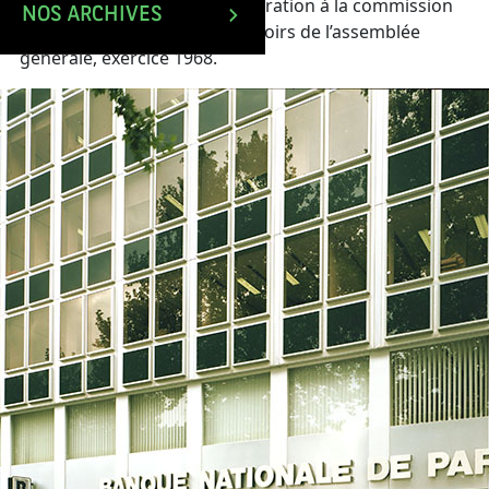
Rapport du conseil d’administration à la commission
NOS ARCHIVES
de contrôle exerçant les pouvoirs de l’assemblée
générale, exercice 1968.