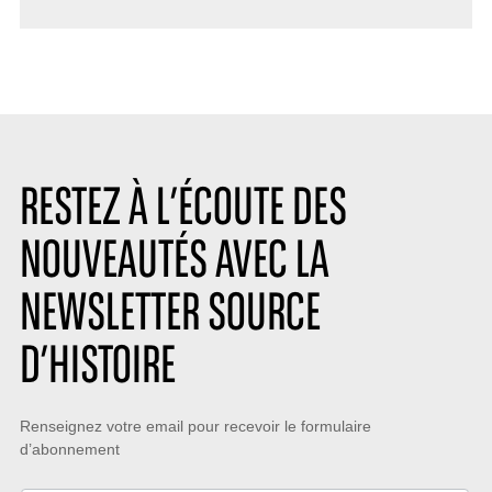
RESTEZ À L’ÉCOUTE DES
NOUVEAUTÉS AVEC LA
NEWSLETTER SOURCE
D’HISTOIRE
Restez
Renseignez votre email pour recevoir le formulaire
d’abonnement
à
l’écoute