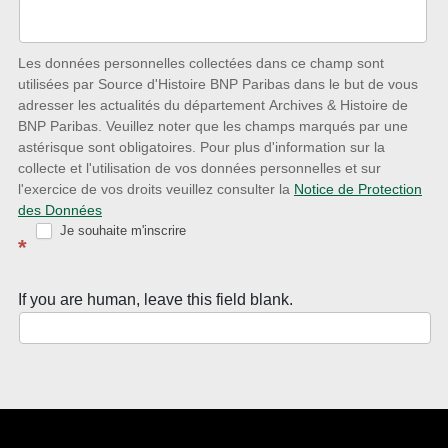
des
nouveautés
Les données personnelles collectées dans ce champ sont
utilisées par Source d'Histoire BNP Paribas dans le but de vous
avec
adresser les actualités du département Archives & Histoire de
la
BNP Paribas. Veuillez noter que les champs marqués par une
astérisque sont obligatoires. Pour plus d'information sur la
Newsletter
collecte et l'utilisation de vos données personnelles et sur
Source
l'exercice de vos droits veuillez consulter la
Notice de Protection
des Données
d’Histoire
Je souhaite m'inscrire
*
If you are human, leave this field blank.