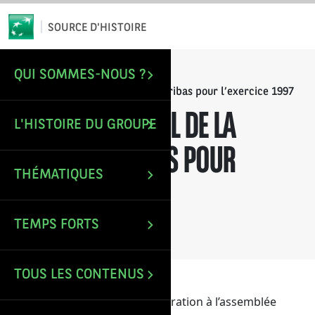
*
Email
SOURCE D'HISTOIRE
QUI SOMMES-NOUS ?
/
/
ACCUEIL
RAPPORTS ANNUELS
Rapport annuel de la Banque Paribas pour l’exercice 1997
RAPPORT ANNUEL DE LA
L'HISTOIRE DU GROUPE
BANQUE PARIBAS POUR
THÉMATIQUES
L’EXERCICE 1997
TEMPS FORTS
Mise à jour le : 5 Avr 2023
TOUS LES CONTENUS
Rapport du conseil d’administration à l’assemblée