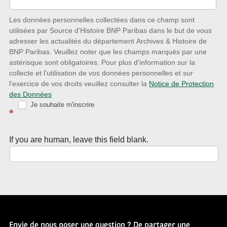
des
nouveautés
Les données personnelles collectées dans ce champ sont
utilisées par Source d'Histoire BNP Paribas dans le but de vous
avec
adresser les actualités du département Archives & Histoire de
la
BNP Paribas. Veuillez noter que les champs marqués par une
astérisque sont obligatoires. Pour plus d'information sur la
Newsletter
collecte et l'utilisation de vos données personnelles et sur
Source
l'exercice de vos droits veuillez consulter la
Notice de Protection
des Données
d’Histoire
Je souhaite m'inscrire
*
If you are human, leave this field blank.
Envie de nous poser une question ? De partager une