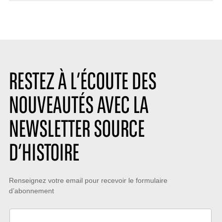
RESTEZ À L’ÉCOUTE DES
NOUVEAUTÉS AVEC LA
NEWSLETTER SOURCE
D’HISTOIRE
Restez
Renseignez votre email pour recevoir le formulaire
d’abonnement
à
l’écoute