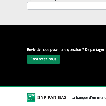
Newsletter
Source
d’Histoire
Envie de nous poser une question ? De partager
Contactez-nous
La banque d'un mond