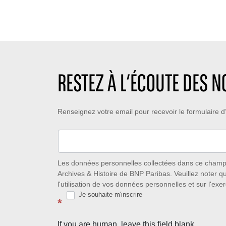
RESTEZ À L’ÉCOUTE DES 
Restez
Renseignez votre email pour recevoir le formulaire
à
l’écoute
des
Les données personnelles collectées dans ce champ s
Archives & Histoire de BNP Paribas. Veuillez noter q
nouveautés
l'utilisation de vos données personnelles et sur l'exer
Je souhaite m'inscrire
avec
*
la
If you are human, leave this field blank.