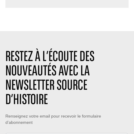
RESTEZ À L’ÉCOUTE DES
NOUVEAUTÉS AVEC LA
NEWSLETTER SOURCE
D’HISTOIRE
Restez
Renseignez votre email pour recevoir le formulaire
d’abonnement
à
l’écoute