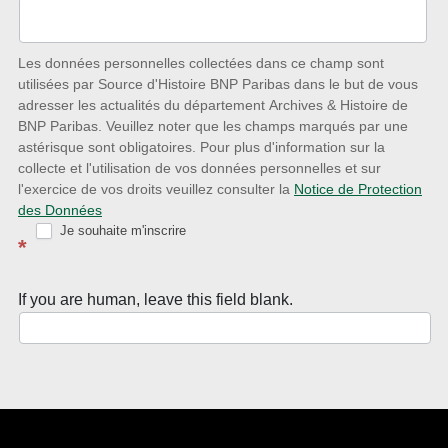
des
nouveautés
Les données personnelles collectées dans ce champ sont
utilisées par Source d'Histoire BNP Paribas dans le but de vous
avec
adresser les actualités du département Archives & Histoire de
la
BNP Paribas. Veuillez noter que les champs marqués par une
astérisque sont obligatoires. Pour plus d'information sur la
Newsletter
collecte et l'utilisation de vos données personnelles et sur
Source
l'exercice de vos droits veuillez consulter la
Notice de Protection
des Données
d’Histoire
Je souhaite m'inscrire
*
If you are human, leave this field blank.