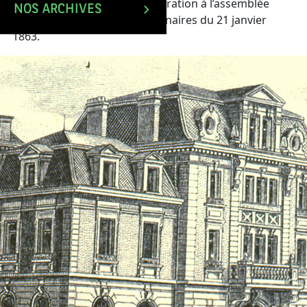
Rapport du conseil d’administration à l’assemblée
NOS ARCHIVES
générale ordinaire des actionnaires du 21 janvier
1863.