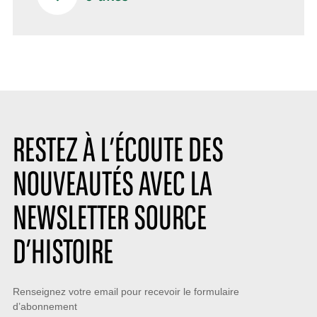
RESTEZ À L’ÉCOUTE DES
NOUVEAUTÉS AVEC LA
NEWSLETTER SOURCE
D’HISTOIRE
Restez
Renseignez votre email pour recevoir le formulaire
d’abonnement
à