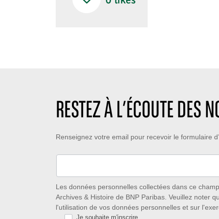
0
likes
RESTEZ À L’ÉCOUTE DES 
Restez
Renseignez votre email pour recevoir le formulaire
à
l’écoute
des
Les données personnelles collectées dans ce champ s
Archives & Histoire de BNP Paribas. Veuillez noter q
nouveautés
l'utilisation de vos données personnelles et sur l'exer
Je souhaite m'inscrire