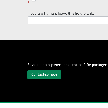
avec
*
la
If you are human, leave this field blank.
Newsletter
Source
d’Histoire
Envie de nous poser une question ? De partager
Contactez-nous