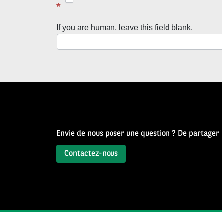
avec
*
la
If you are human, leave this field blank.
Newsletter
Source
d’Histoire
Envie de nous poser une question ? De partager
Contactez-nous