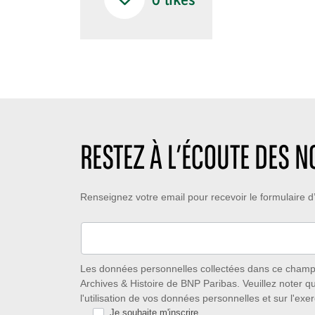
0
likes
RESTEZ À L’ÉCOUTE DES 
Restez
Renseignez votre email pour recevoir le formulaire
à
l’écoute
des
Les données personnelles collectées dans ce champ s
Archives & Histoire de BNP Paribas. Veuillez noter q
nouveautés
l'utilisation de vos données personnelles et sur l'exer
Je souhaite m'inscrire