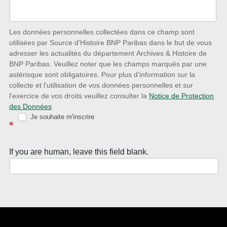
des
nouveautés
Les données personnelles collectées dans ce champ sont
utilisées par Source d'Histoire BNP Paribas dans le but de vous
avec
adresser les actualités du département Archives & Histoire de
la
BNP Paribas. Veuillez noter que les champs marqués par une
astérisque sont obligatoires. Pour plus d'information sur la
Newsletter
collecte et l'utilisation de vos données personnelles et sur
Source
l'exercice de vos droits veuillez consulter la
Notice de Protection
des Données
d’Histoire
Je souhaite m'inscrire
*
If you are human, leave this field blank.