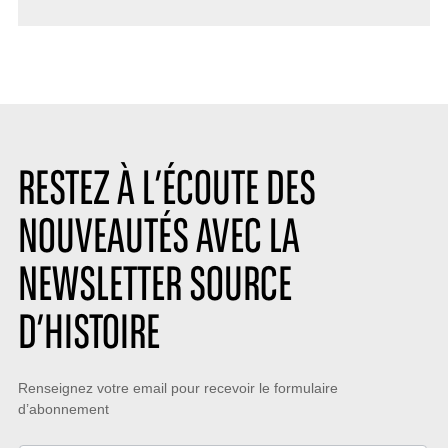
RESTEZ À L’ÉCOUTE DES
NOUVEAUTÉS AVEC LA
NEWSLETTER SOURCE
D’HISTOIRE
Restez
Renseignez votre email pour recevoir le formulaire
d’abonnement
à
l’écoute