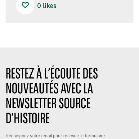
0
likes
RESTEZ À L’ÉCOUTE DES
NOUVEAUTÉS AVEC LA
NEWSLETTER SOURCE
D’HISTOIRE
Restez
Renseignez votre email pour recevoir le formulaire