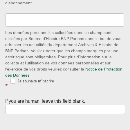
d’abonnement
à
l’écoute
des
nouveautés
Les données personnelles collectées dans ce champ sont
utilisées par Source d'Histoire BNP Paribas dans le but de vous
avec
adresser les actualités du département Archives & Histoire de
la
BNP Paribas. Veuillez noter que les champs marqués par une
astérisque sont obligatoires. Pour plus d'information sur la
Newsletter
collecte et l'utilisation de vos données personnelles et sur
Source
l'exercice de vos droits veuillez consulter la
Notice de Protection
des Données
d’Histoire
Je souhaite m'inscrire
*
If you are human, leave this field blank.