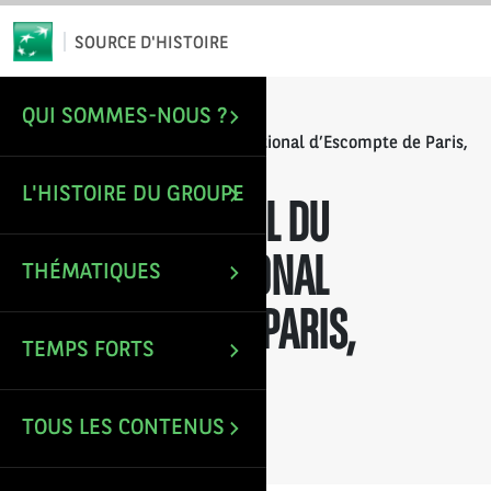
*
Email
SOURCE D'HISTOIRE
QUI SOMMES-NOUS ?
/
/
ACCUEIL
RAPPORTS ANNUELS
Rapport annuel du Comptoir National d’Escompte de Paris,
exercice 1912
L'HISTOIRE DU GROUPE
RAPPORT ANNUEL DU
COMPTOIR NATIONAL
THÉMATIQUES
D’ESCOMPTE DE PARIS,
TEMPS FORTS
EXERCICE 1912
TOUS LES CONTENUS
Mise à jour le : 9 Déc 2021