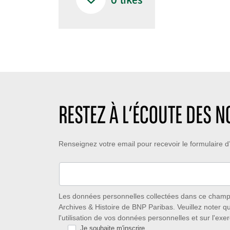
0
likes
RESTEZ À L’ÉCOUTE DES 
Restez
Renseignez votre email pour recevoir le formulaire
à
l’écoute
des
Les données personnelles collectées dans ce champ s
Archives & Histoire de BNP Paribas. Veuillez noter q
nouveautés
l'utilisation de vos données personnelles et sur l'exer
Je souhaite m'inscrire