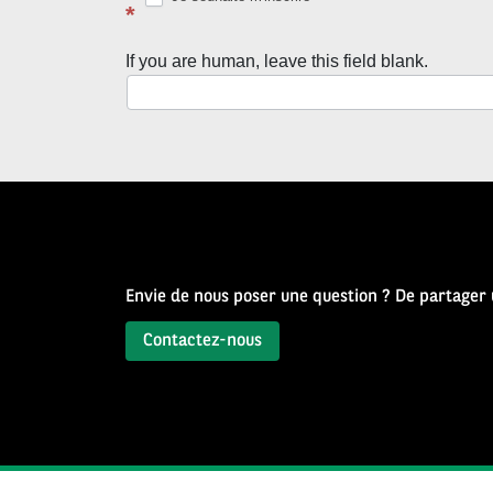
avec
*
la
If you are human, leave this field blank.
Newsletter
Source
d’Histoire
Envie de nous poser une question ? De partager
Contactez-nous