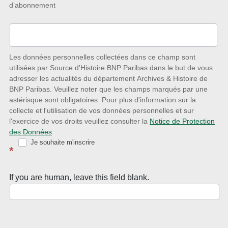
d’abonnement
à
l’écoute
des
nouveautés
Les données personnelles collectées dans ce champ sont
utilisées par Source d'Histoire BNP Paribas dans le but de vous
avec
adresser les actualités du département Archives & Histoire de
la
BNP Paribas. Veuillez noter que les champs marqués par une
astérisque sont obligatoires. Pour plus d'information sur la
Newsletter
collecte et l'utilisation de vos données personnelles et sur
Source
l'exercice de vos droits veuillez consulter la
Notice de Protection
des Données
d’Histoire
Je souhaite m'inscrire
*
If you are human, leave this field blank.