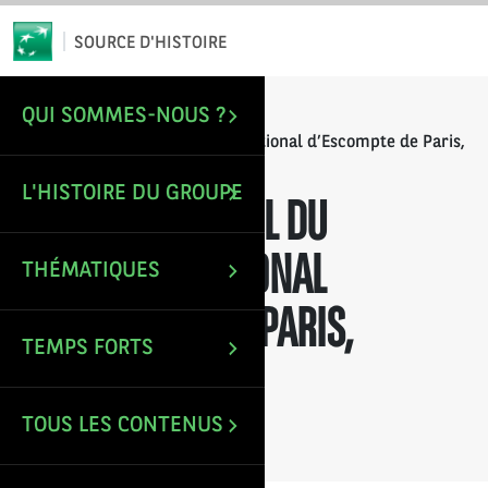
*
Email
SOURCE D'HISTOIRE
QUI SOMMES-NOUS ?
/
/
ACCUEIL
RAPPORTS ANNUELS
Rapport annuel du Comptoir National d’Escompte de Paris,
exercice 1932
L'HISTOIRE DU GROUPE
RAPPORT ANNUEL DU
COMPTOIR NATIONAL
THÉMATIQUES
D’ESCOMPTE DE PARIS,
TEMPS FORTS
EXERCICE 1932
TOUS LES CONTENUS
Mise à jour le : 5 Avr 2023