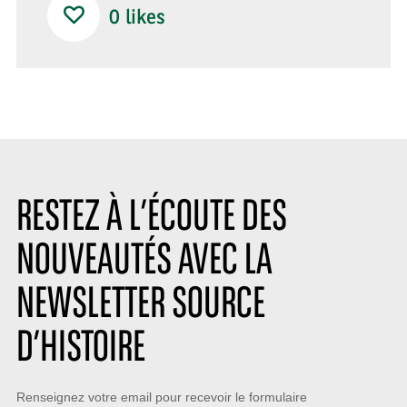
0
likes
RESTEZ À L’ÉCOUTE DES
NOUVEAUTÉS AVEC LA
NEWSLETTER SOURCE
D’HISTOIRE
Restez
Renseignez votre email pour recevoir le formulaire