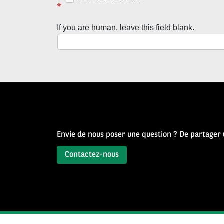
avec
*
la
If you are human, leave this field blank.
Newsletter
Source
d’Histoire
Envie de nous poser une question ? De partager
Contactez-nous