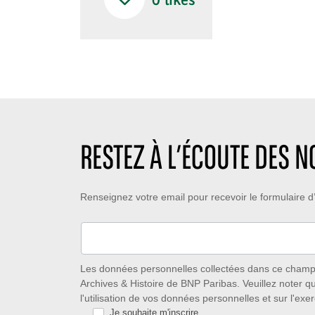
0
likes
RESTEZ À L’ÉCOUTE DES 
Restez
Renseignez votre email pour recevoir le formulaire
à
l’écoute
des
Les données personnelles collectées dans ce champ s
Archives & Histoire de BNP Paribas. Veuillez noter q
nouveautés
l'utilisation de vos données personnelles et sur l'exer
Je souhaite m'inscrire