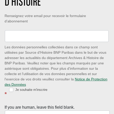
D’HISTOIRE
Restez
Renseignez votre email pour recevoir le formulaire
d’abonnement
à
l’écoute
des
nouveautés
Les données personnelles collectées dans ce champ sont
utilisées par Source d'Histoire BNP Paribas dans le but de vous
avec
adresser les actualités du département Archives & Histoire de
la
BNP Paribas. Veuillez noter que les champs marqués par une
astérisque sont obligatoires. Pour plus d'information sur la
Newsletter
collecte et l'utilisation de vos données personnelles et sur
Source
l'exercice de vos droits veuillez consulter la
Notice de Protection
des Données
d’Histoire
Je souhaite m'inscrire
*
If you are human, leave this field blank.