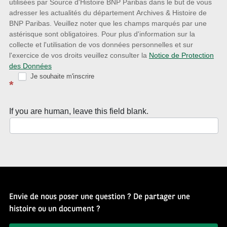
utilisées par Source d'Histoire BNP Paribas dans le but de vous
avec
adresser les actualités du département Archives & Histoire de
la
BNP Paribas. Veuillez noter que les champs marqués par une
astérisque sont obligatoires. Pour plus d'information sur la
Newsletter
collecte et l'utilisation de vos données personnelles et sur
Source
l'exercice de vos droits veuillez consulter la
Notice de Protection
des Données
d’Histoire
Je souhaite m'inscrire
*
If you are human, leave this field blank.
Envie de nous poser une question ? De partager une
histoire ou un document ?