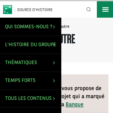
*
Email
SOURCE D'HISTOIRE
QUI SOMMES-NOUS ?
/
/
D’un bout à l’autre
ACCUEIL
HIGHLIGHTS
D’UN BOUT À L’AUTRE
L'HISTOIRE DU GROUPE
Mise à jour le : 20 Fév 2026
THÉMATIQUES
TEMPS FORTS
Le café des archives vous propose de
découvrir un grand projet qui a marqué
TOUS LES CONTENUS
l’histoire de la
Banque