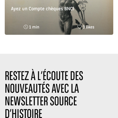
Ayez un Compte chèques BNCI
Temps
Nombre
1 min
3 likes
de
de
lecture
likes
:
:
RESTEZ À L’ÉCOUTE DES
NOUVEAUTÉS AVEC LA
NEWSLETTER SOURCE
D’HISTOIRE