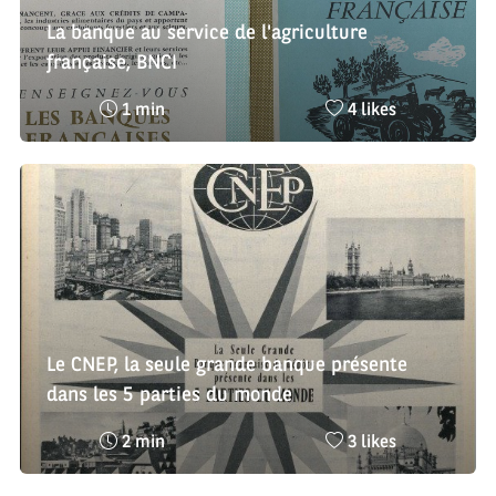
La banque au service de l'agriculture
française, BNCI
Temps
Nombre
1 min
4 likes
de
de
lecture
likes
:
:
Le CNEP, la seule grande banque présente
dans les 5 parties du monde
Temps
Nombre
2 min
3 likes
de
de
lecture
likes