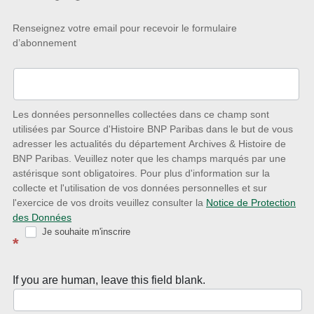
Restez
Renseignez votre email pour recevoir le formulaire
d’abonnement
à
l’écoute
des
nouveautés
Les données personnelles collectées dans ce champ sont
utilisées par Source d'Histoire BNP Paribas dans le but de vous
avec
adresser les actualités du département Archives & Histoire de
la
BNP Paribas. Veuillez noter que les champs marqués par une
astérisque sont obligatoires. Pour plus d'information sur la
Newsletter
collecte et l'utilisation de vos données personnelles et sur
Source
l'exercice de vos droits veuillez consulter la
Notice de Protection
des Données
d’Histoire
Je souhaite m'inscrire
*
If you are human, leave this field blank.