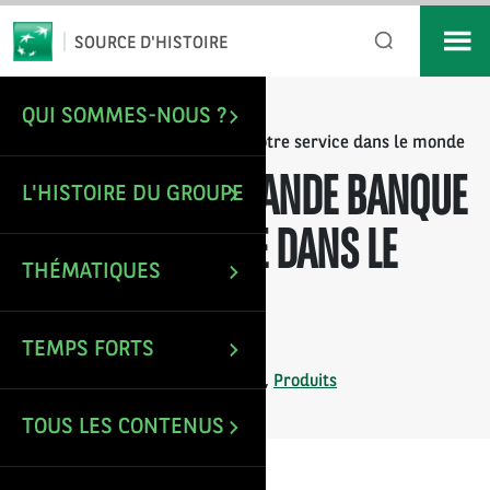
*
Email
SOURCE D'HISTOIRE
QUI SOMMES-NOUS ?
/
/
ACCUEIL
IMAGES
La BNCI, une grande banque à votre service dans le monde
LA BNCI, UNE GRANDE BANQUE
L'HISTOIRE DU GROUPE
À VOTRE SERVICE DANS LE
THÉMATIQUES
MONDE
TEMPS FORTS
Mise à jour le : 3 Jan 2025
Tags :
Agence bancaire
,
BNCI
,
Produits
TOUS LES CONTENUS