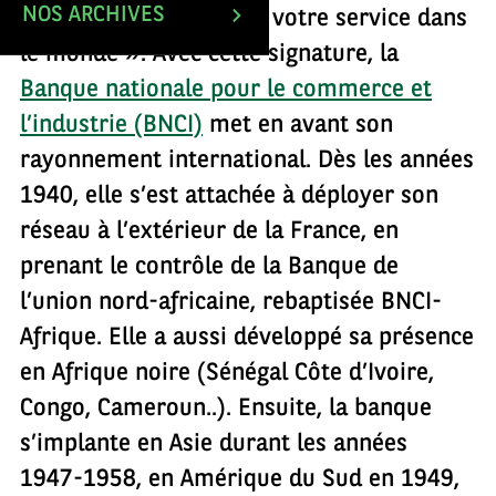
NOS ARCHIVES
« Une grande banque à votre service dans
le monde ». Avec cette signature, la
Banque nationale pour le commerce et
l’industrie (BNCI)
met en avant son
rayonnement international. Dès les années
1940, elle s’est attachée à déployer son
réseau à l’extérieur de la France, en
prenant le contrôle de la Banque de
l’union nord-africaine, rebaptisée BNCI-
Afrique. Elle a aussi développé sa présence
en Afrique noire (Sénégal Côte d’Ivoire,
Congo, Cameroun..). Ensuite, la banque
s’implante en Asie durant les années
1947-1958, en Amérique du Sud en 1949,