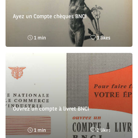
Ayez un Compte chèques BNCI
Temps
Nombre
1 min
3 likes
de
de
lecture
likes
:
:
Ouvrez un compte à livret BNCI
Temps
Nombre
1 min
2 likes
de
de