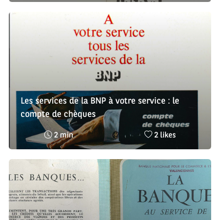
lecture
likes
:
:
Les services de la BNP à votre service : le
compte de chèques
Temps
Nombre
2 min
2 likes
de
de
lecture
likes
:
: