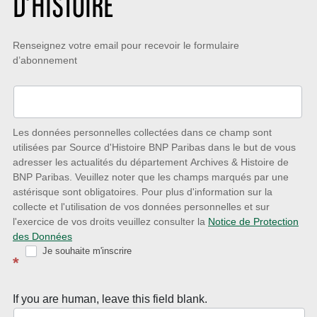
D’HISTOIRE
Restez
Renseignez votre email pour recevoir le formulaire
d’abonnement
à
l’écoute
des
nouveautés
Les données personnelles collectées dans ce champ sont
utilisées par Source d'Histoire BNP Paribas dans le but de vous
avec
adresser les actualités du département Archives & Histoire de
la
BNP Paribas. Veuillez noter que les champs marqués par une
astérisque sont obligatoires. Pour plus d'information sur la
Newsletter
collecte et l'utilisation de vos données personnelles et sur
Source
l'exercice de vos droits veuillez consulter la
Notice de Protection
des Données
d’Histoire
Je souhaite m'inscrire
*
If you are human, leave this field blank.