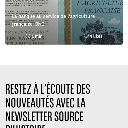
La banque au service de l'agriculture
française, BNCI
Temps
Nombre
1 min
4 likes
de
de
lecture
likes
:
:
RESTEZ À L’ÉCOUTE DES
NOUVEAUTÉS AVEC LA
NEWSLETTER SOURCE