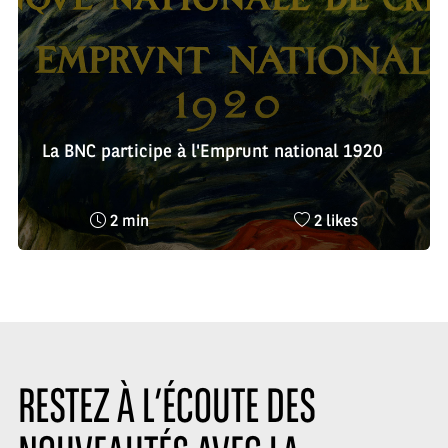
La BNC participe à l'Emprunt national 1920
Temps
Nombre
2 min
2 likes
de
de
lecture
likes
:
:
RESTEZ À L’ÉCOUTE DES