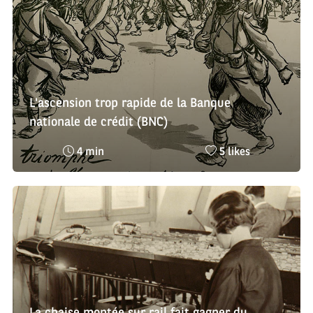
L'ascension trop rapide de la Banque
nationale de crédit (BNC)
Temps
Nombre
4 min
5 likes
de
de
lecture
likes
:
: