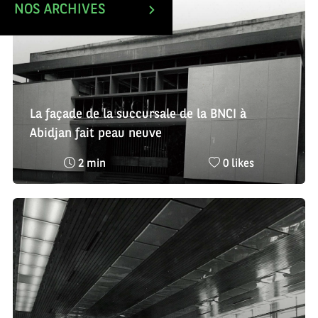
NOS ARCHIVES
La façade de la succursale de la BNCI à
Abidjan fait peau neuve
Temps
Nombre
2 min
0 likes
de
de
lecture
likes
:
: