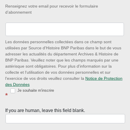
Restez
Renseignez votre email pour recevoir le formulaire
d’abonnement
à
l’écoute
des
nouveautés
Les données personnelles collectées dans ce champ sont
utilisées par Source d'Histoire BNP Paribas dans le but de vous
avec
adresser les actualités du département Archives & Histoire de
la
BNP Paribas. Veuillez noter que les champs marqués par une
astérisque sont obligatoires. Pour plus d'information sur la
Newsletter
collecte et l'utilisation de vos données personnelles et sur
Source
l'exercice de vos droits veuillez consulter la
Notice de Protection
des Données
d’Histoire
Je souhaite m'inscrire
*
If you are human, leave this field blank.