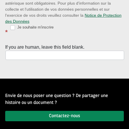
astérisque sont obligatoires. Pour plus d'information sur la
Newsletter
collecte et l'utilisation de vos données personnelles et sur
Source
l'exercice de vos droits veuillez consulter la
Notice de Protection
des Données
d’Histoire
Je souhaite m'inscrire
*
If you are human, leave this field blank.
Envie de nous poser une question ? De partager une
histoire ou un document ?
Contactez-nous