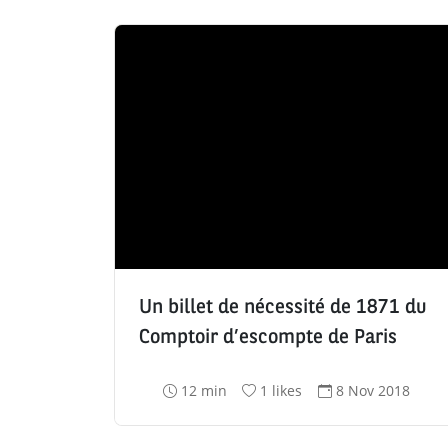
Un billet de nécessité de 1871 du
Comptoir d’escompte de Paris
T
N
D
12 min
1 likes
8 Nov 2018
e
o
a
m
m
t