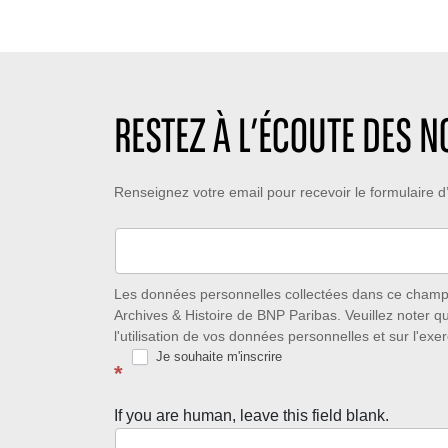
p
b
e
s
r
d
d
e
e
e
d
c
l
e
r
e
l
é
RESTEZ À L’ÉCOUTE DES 
c
i
a
t
k
t
u
e
i
Restez
Renseignez votre email pour recevoir le formulaire
r
s
o
e
:
n
à
:
:
l’écoute
des
Les données personnelles collectées dans ce champ s
Archives & Histoire de BNP Paribas. Veuillez noter q
nouveautés
l'utilisation de vos données personnelles et sur l'exer
Je souhaite m'inscrire
avec
*
la
If you are human, leave this field blank.
Newsletter