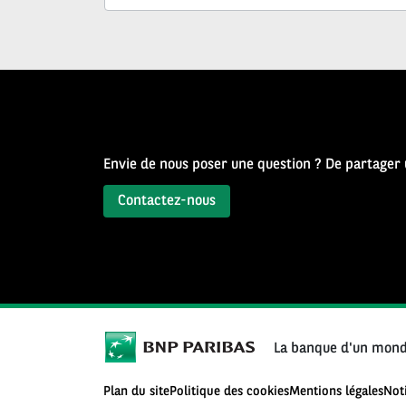
Source
d’Histoire
Envie de nous poser une question ? De partager
Contactez-nous
La banque d'un mond
Plan du site
Politique des cookies
Mentions légales
Not